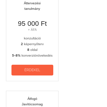
Áttervezési
tanulmány
95 000 Ft
+ ÁFA
konzultáció
2
képernyőterv
8
oldal
5-8%
konverziónövekedés
Átfogó
Javítócsomag