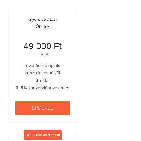
Gyors Javítási
Ötletek
49 000 Ft
+ ÁFA
rövid összefoglaló
konzultáció nélkül
3
oldal
3-5%
konverziónövekedés
LEGNÉPSZERŰBB