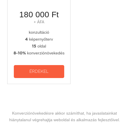
180 000 Ft
+ ÁFA
konzultáció
4
képernyőterv
15
oldal
8-10%
konverziónövekedés
Konverziónövekedésre akkor számíthat, ha javaslatainkat
hiánytalanul végrehajtja weboldal és alkalmazás fejlesztőivel.