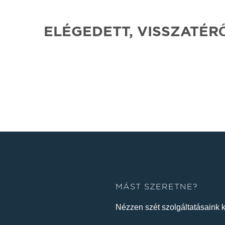
ELÉGEDETT, VISSZATÉR
MÁST SZERETNE?
Nézzen szét szolgáltatásaink k