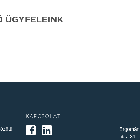
Ő ÜGYFELEINK
KAPCSOLAT
özött!
Ergománi
utca 81.